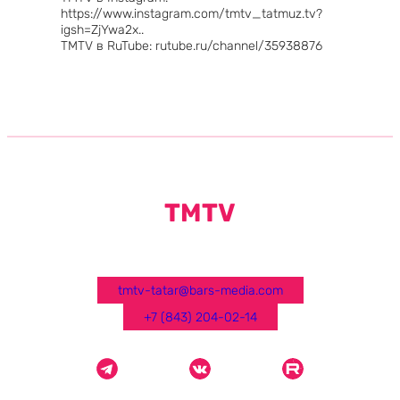
https://www.instagram.com/tmtv_tatmuz.tv?
igsh=ZjYwa2x..
TMTV в RuTube: rutube.ru/channel/35938876
TMTV
tmtv-tatar@bars-media.com
+7 (843) 204-02-14