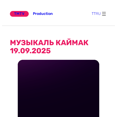
Эчтәлеккә
күчү
TMTV
Production
TT
RU
МУЗЫКАЛЬ КАЙМАК
19.09.2025