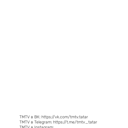
TMTV в ВК: https://vk.com/tmtv.tatar
TMTV в Telegram: https://t.me/tmtv_tatar
TMTV в Instagram: