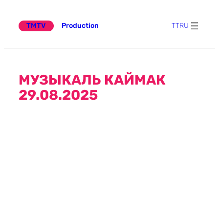
Эчтәлеккә
күчү
TMTV
Production
TT
RU
МУЗЫКАЛЬ КАЙМАК
29.08.2025