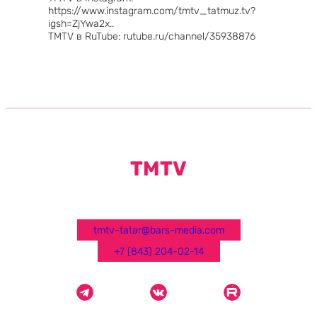
https://www.instagram.com/tmtv_tatmuz.tv?
igsh=ZjYwa2x..
TMTV в RuTube: rutube.ru/channel/35938876
TMTV
tmtv-tatar@bars-media.com
+7 (843) 204-02-14