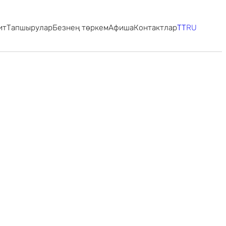
ит
Тапшырулар
Безнең төркем
Афиша
Контактлар
TT
RU