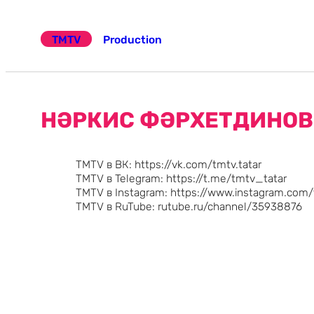
Эчтәлеккә
күчү
TMTV
Production
НӘРКИС ФӘРХЕТДИНОВ 
TMTV в ВК: https://vk.com/tmtv.tatar
TMTV в Telegram: https://t.me/tmtv_tatar
TMTV в Instagram: https://www.instagram.com
TMTV в RuTube: rutube.ru/channel/35938876