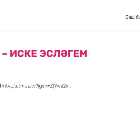
Баш б
– ИСКЕ ЭСЛӘГЕМ
/tmtv_tatmuz.tv?igsh=ZjYwa2x..