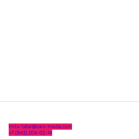
tmtv-tatar@bars-media.com
+7 (843) 204-02-14