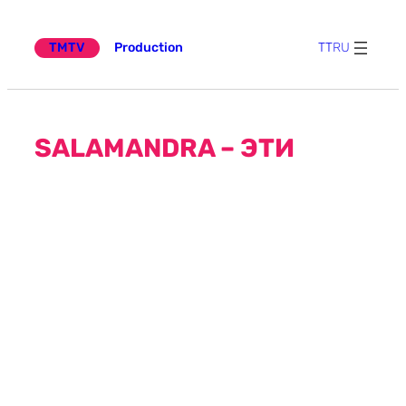
Эчтәлеккә
күчү
TMTV
Production
TT
RU
SALAMANDRA – ЭТИ