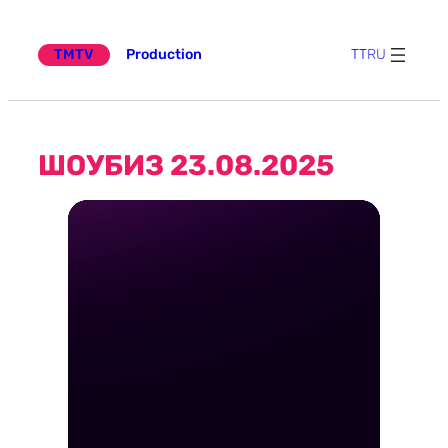
Эчтәлеккә
күчү
TMTV
Production
TT
RU
ШОУБИЗ 23.08.2025