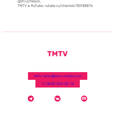
igsh=ZjYwa2x..
TMTV в RuTube: rutube.ru/channel/35938876
TMTV
tmtv-tatar@bars-media.com
+7 (843) 204-02-14