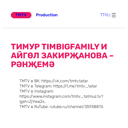
Эчтәлеккә
күчү
TMTV
Production
TT
RU
ТИМУР TIMBIGFAMILY И
АЙГӨЛ ЗАКИРҖАНОВА –
РӘНҖЕМӘ
TMTV в ВК: https://vk.com/tmtv.tatar
TMTV в Telegram: https://t.me/tmtv_tatar
TMTV в Instagram:
https://www.instagram.com/tmtv_tatmuz.tv?
igsh=ZjYwa2x..
TMTV в RuTube: rutube.ru/channel/35938876