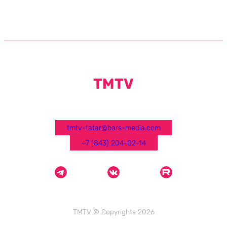
TMTV
tmtv-tatar@bars-media.com
+7 (843) 204-02-14
TMTV © Copyrights 2026