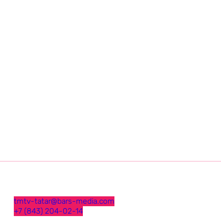
tmtv-tatar@bars-media.com
+7 (843) 204-02-14