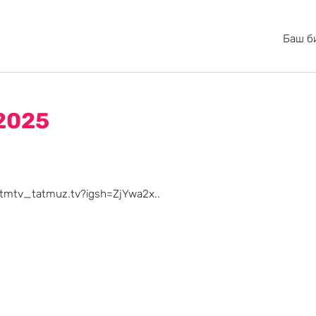
Баш б
2025
/tmtv_tatmuz.tv?igsh=ZjYwa2x..