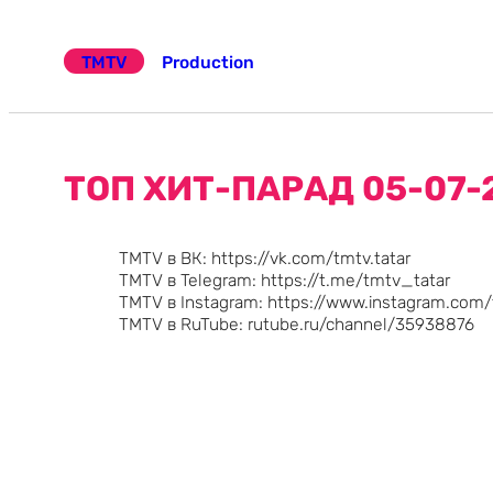
Эчтәлеккә
күчү
TMTV
Production
ТОП ХИТ-ПАРАД 05-07-
TMTV в ВК: https://vk.com/tmtv.tatar
TMTV в Telegram: https://t.me/tmtv_tatar
TMTV в Instagram: https://www.instagram.com
TMTV в RuTube: rutube.ru/channel/35938876