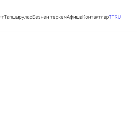
ит
Тапшырулар
Безнең төркем
Афиша
Контактлар
TT
RU