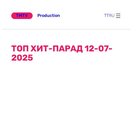
Эчтәлеккә
күчү
TMTV
Production
TT
RU
ТОП ХИТ-ПАРАД 12-07-
2025