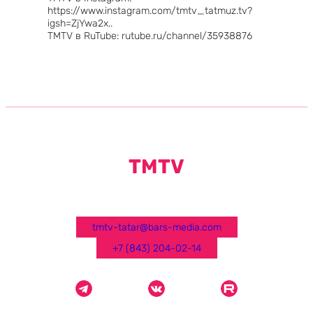
https://www.instagram.com/tmtv_tatmuz.tv?
igsh=ZjYwa2x..
TMTV в RuTube: rutube.ru/channel/35938876
TMTV
tmtv-tatar@bars-media.com
+7 (843) 204-02-14