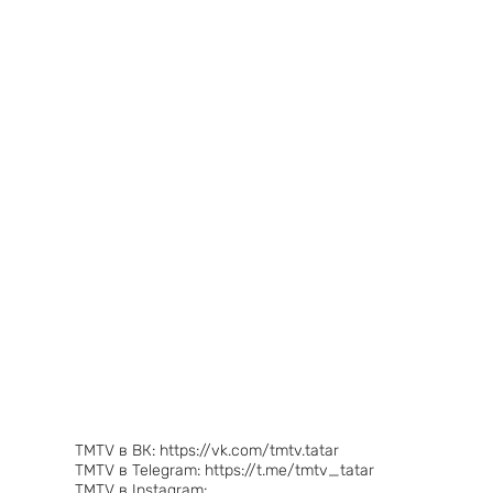
TMTV в ВК: https://vk.com/tmtv.tatar
TMTV в Telegram: https://t.me/tmtv_tatar
TMTV в Instagram: