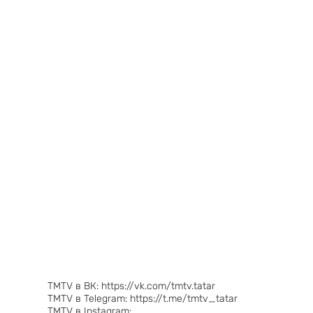
TMTV в ВК: https://vk.com/tmtv.tatar
TMTV в Telegram: https://t.me/tmtv_tatar
TMTV в Instagram: