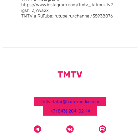
https://www.instagram.com/tmtv_tatmuz.tv?
igsh=ZjYwa2x..
TMTV в RuTube: rutube.ru/channel/35938876
TMTV
tmtv-tatar@bars-media.com
+7 (843) 204-02-14