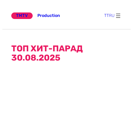
Эчтәлеккә
күчү
TMTV
Production
TT
RU
ТОП ХИТ-ПАРАД
30.08.2025