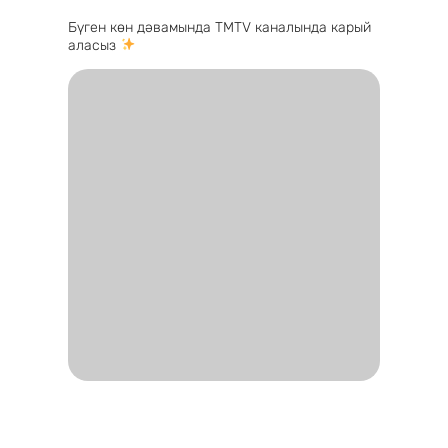
Бүген көн дәвамында TMTV каналында карый
аласыз