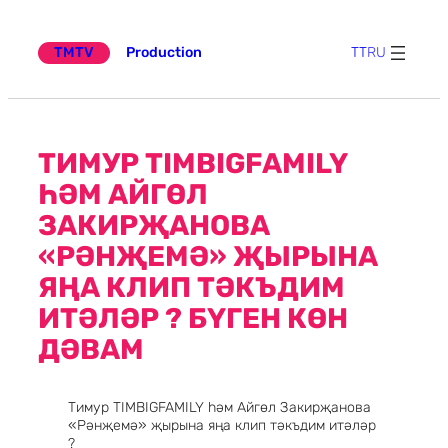
Эчтәлеккә
күчү
TMTV
Production
TT
RU
ТИМУР TIMBIGFAMILY
ҺӘМ АЙГӨЛ
ЗАКИРҖАНОВА
«РӘНҖЕМӘ» ҖЫРЫНА
ЯҢА КЛИП ТӘКЪДИМ
ИТӘЛӘР ? БҮГЕН КӨН
ДӘВАМ
Тимур TIMBIGFAMILY һәм Айгөл Закирҗанова
«Рәнҗемә» җырына яңа клип тәкъдим итәләр
?