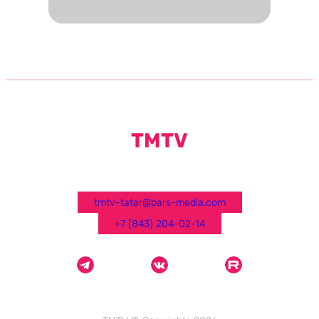
TMTV
tmtv-tatar@bars-media.com
+7 (843) 204-02-14