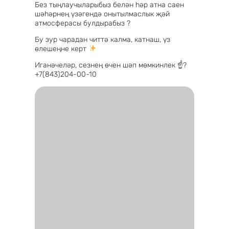
Без тыңлаучыларыбыз белән һәр атна саен
шәһәрнең үзәгендә онытылмаслык җәй
атмосферасы булдырабыз ?
Бу зур чарадан читтә калма, катнаш, үз
өлешеңне керт
Иганәчеләр, сезнең өчен шәп мөмкинлек ☝?
+7(843)204-00-10