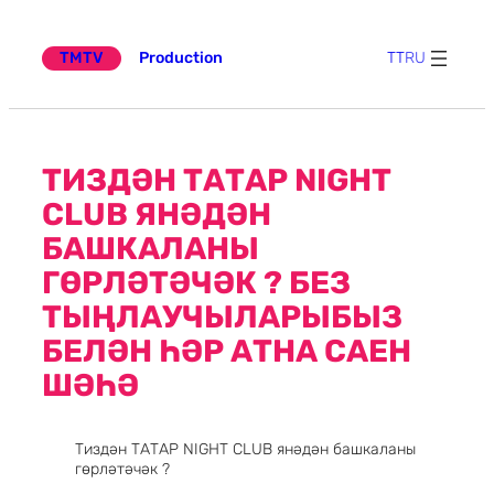
Эчтәлеккә
күчү
TMTV
Production
TT
RU
ТИЗДӘН ТАТАР NIGHT
CLUB ЯНӘДӘН
БАШКАЛАНЫ
ГӨРЛӘТӘЧӘК ? БЕЗ
ТЫҢЛАУЧЫЛАРЫБЫЗ
БЕЛӘН ҺӘР АТНА САЕН
ШӘҺӘ
Тиздән ТАТАР NIGHT CLUB янәдән башкаланы
гөрләтәчәк ?