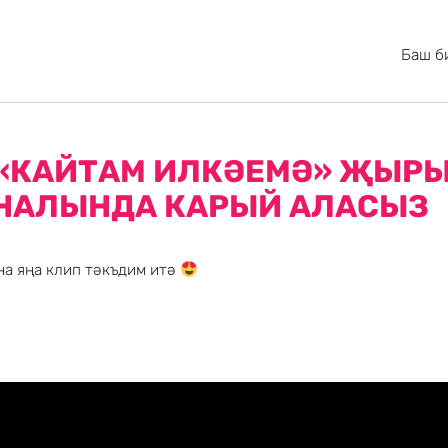
Баш б
«КАЙТАМ ИЛКӘЕМӘ» ҖЫРЫ
АНАЛЫНДА КАРЫЙ АЛАСЫЗ
а яңа клип тәкъдим итә