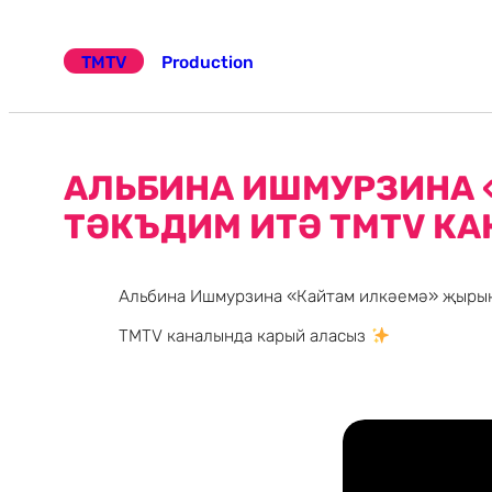
Эчтәлеккә
күчү
TMTV
Production
АЛЬБИНА ИШМУРЗИНА 
ТӘКЪДИМ ИТӘ TMTV К
Альбина Ишмурзина «Кайтам илкәемә» җырын
TMTV каналында карый аласыз