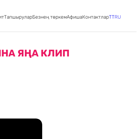
ит
Тапшырулар
Безнең төркем
Афиша
Контактлар
TT
RU
НА ЯҢА КЛИП