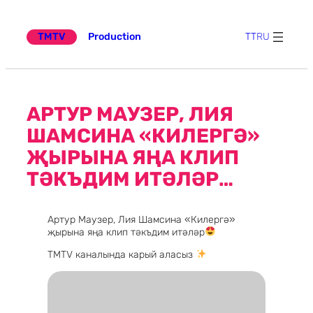
Эчтәлеккә
күчү
TMTV
Production
TT
RU
АРТУР МАУЗЕР, ЛИЯ
ШАМСИНА «КИЛЕРГӘ»
ҖЫРЫНА ЯҢА КЛИП
ТӘКЪДИМ ИТӘЛӘР…
Артур Маузер, Лия Шамсина «Килергә»
җырына яңа клип тәкъдим итәләр
TMTV каналында карый аласыз