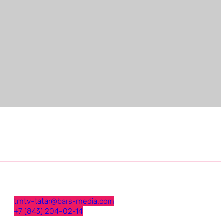
tmtv-tatar@bars-media.com
+7 (843) 204-02-14