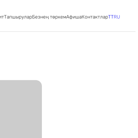
ит
Тапшырулар
Безнең төркем
Афиша
Контактлар
TT
RU