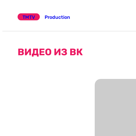
Эчтәлеккә
күчү
TMTV
Production
ВИДЕО ИЗ ВК