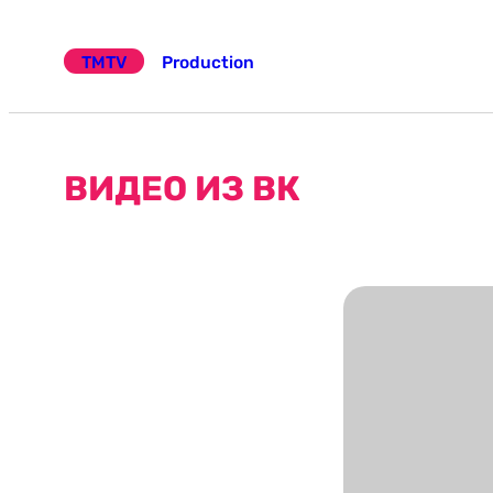
Эчтәлеккә
күчү
TMTV
Production
ВИДЕО ИЗ ВК