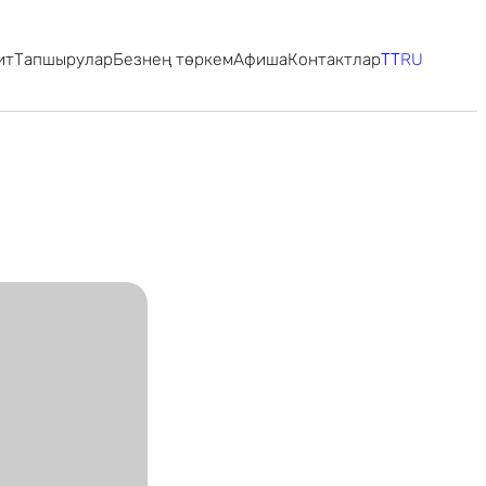
ит
Тапшырулар
Безнең төркем
Афиша
Контактлар
TT
RU