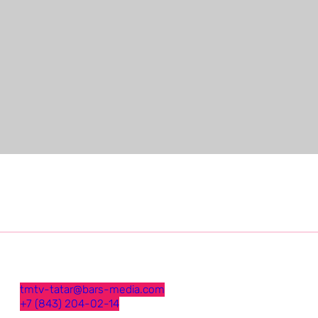
tmtv-tatar@bars-media.com
+7 (843) 204-02-14