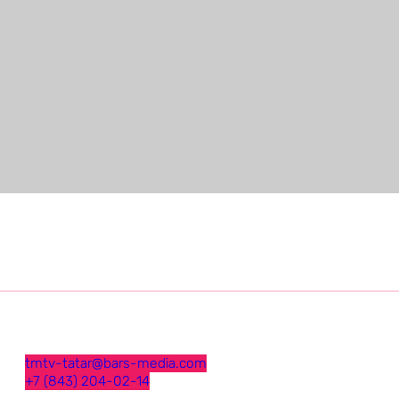
tmtv-tatar@bars-media.com
+7 (843) 204-02-14