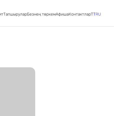
ит
Тапшырулар
Безнең төркем
Афиша
Контактлар
TT
RU