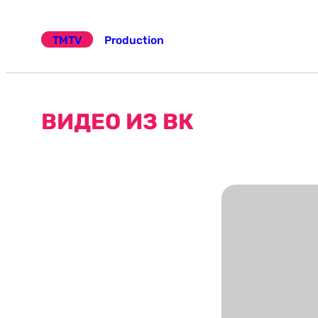
Эчтәлеккә
күчү
TMTV
Production
ВИДЕО ИЗ ВК