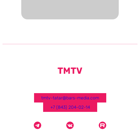
TMTV
tmtv-tatar@bars-media.com
+7 (843) 204-02-14