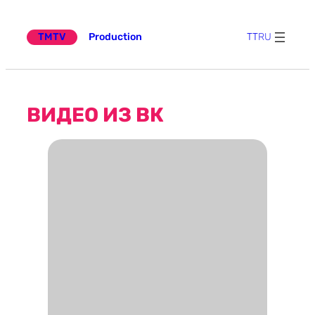
Эчтәлеккә
күчү
TMTV
Production
TT
RU
ВИДЕО ИЗ ВК