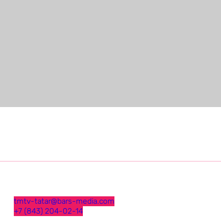
tmtv-tatar@bars-media.com
+7 (843) 204-02-14