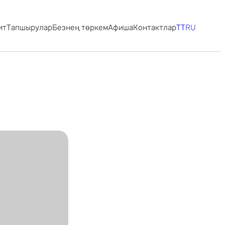
ит
Тапшырулар
Безнең төркем
Афиша
Контактлар
TT
RU