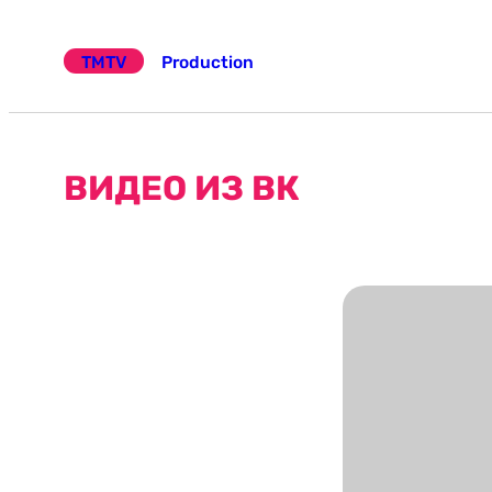
Эчтәлеккә
күчү
TMTV
Production
ВИДЕО ИЗ ВК