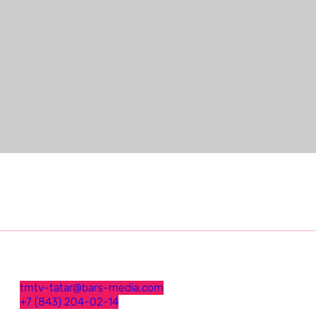
tmtv-tatar@bars-media.com
+7 (843) 204-02-14