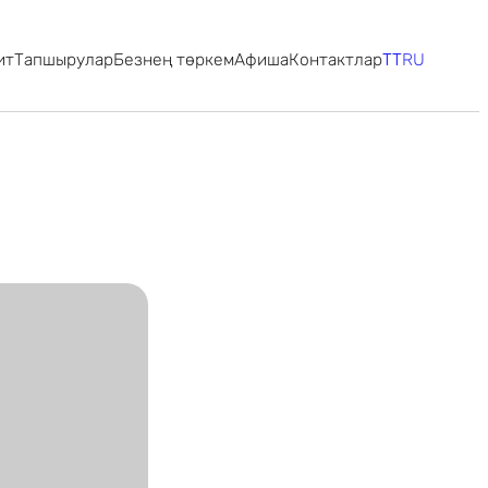
ит
Тапшырулар
Безнең төркем
Афиша
Контактлар
TT
RU