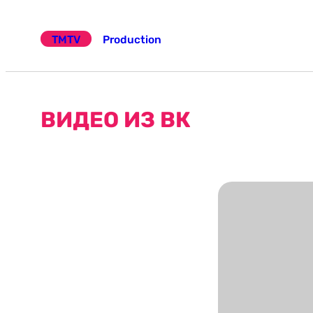
Эчтәлеккә
күчү
TMTV
Production
ВИДЕО ИЗ ВК