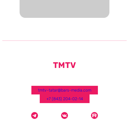
TMTV
tmtv-tatar@bars-media.com
+7 (843) 204-02-14