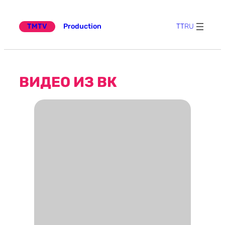
Эчтәлеккә
күчү
TMTV
Production
TT
RU
ВИДЕО ИЗ ВК