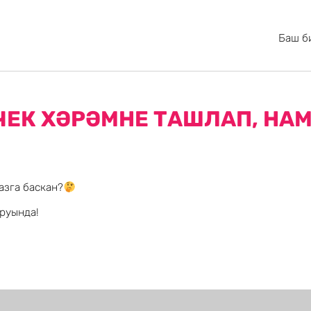
Баш б
ЕК ХӘРӘМНЕ ТАШЛАП, НАМ
азга баскан?
руында!