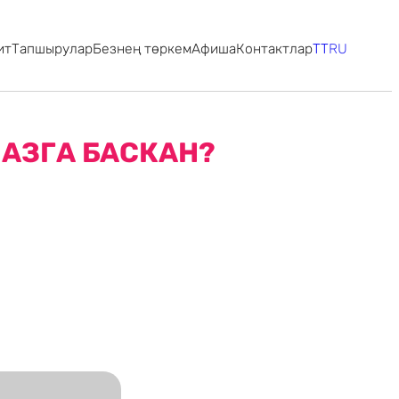
ит
Тапшырулар
Безнең төркем
Афиша
Контактлар
TT
RU
АЗГА БАСКАН?