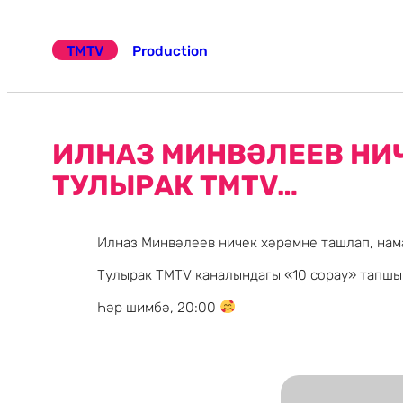
Эчтәлеккә
күчү
TMTV
Production
ИЛНАЗ МИНВӘЛЕЕВ НИЧ
ТУЛЫРАК TMTV…
Илназ Минвәлеев ничек хәрәмне ташлап, нам
Тулырак TMTV каналындагы «10 сорау» тапшы
Һәр шимбә, 20:00