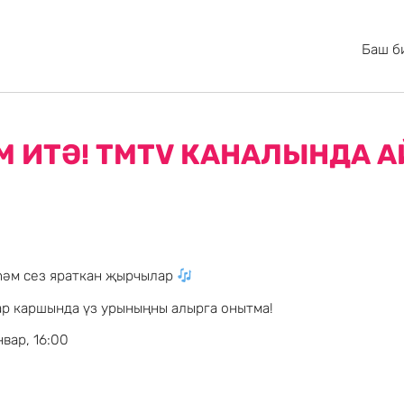
Баш б
М ИТӘ! ТМТV КАНАЛЫНДА 
һәм сез яраткан җырчылар
нар каршында үз урыныңны алырга онытма!
нвар, 16:00