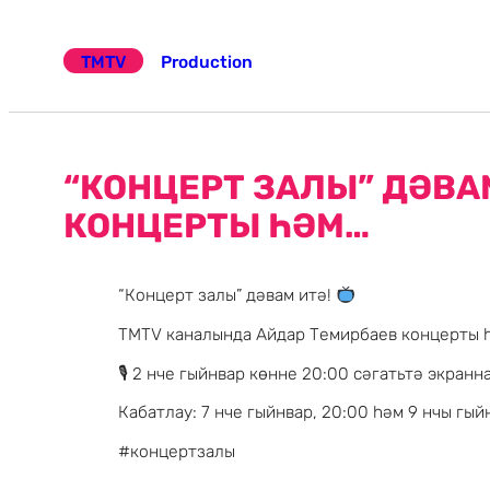
Эчтәлеккә
күчү
TMTV
Production
“КОНЦЕРТ ЗАЛЫ” ДӘВА
КОНЦЕРТЫ ҺӘМ…
“Концерт залы” дәвам итә!
ТМТV каналында Айдар Темирбаев концерты 
🎙 2 нче гыйнвар көнне 20:00 сәгатьтә экран
Кабатлау: 7 нче гыйнвар, 20:00 һәм 9 нчы гый
#концертзалы