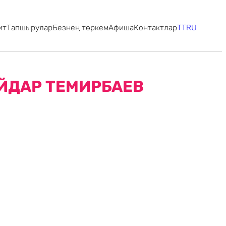
ит
Тапшырулар
Безнең төркем
Афиша
Контактлар
TT
RU
АЙДАР ТЕМИРБАЕВ