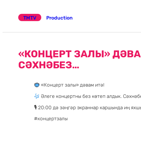
Эчтәлеккә
күчү
TMTV
Production
«КОНЦЕРТ ЗАЛЫ» ДӘВА
СӘХНӘБЕЗ…
«Концерт залы» дәвам итә!
Әлеге концертны без көтеп алдык. Сәхнәб
🎙 20:00 дә зәңгәр экраннар каршында иң ях
#концертзалы