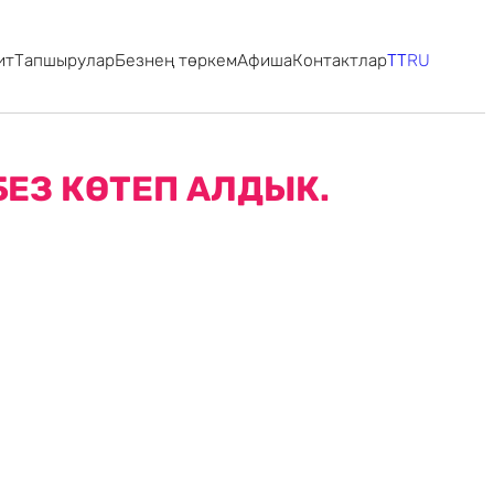
ит
Тапшырулар
Безнең төркем
Афиша
Контактлар
TT
RU
БЕЗ КӨТЕП АЛДЫК.