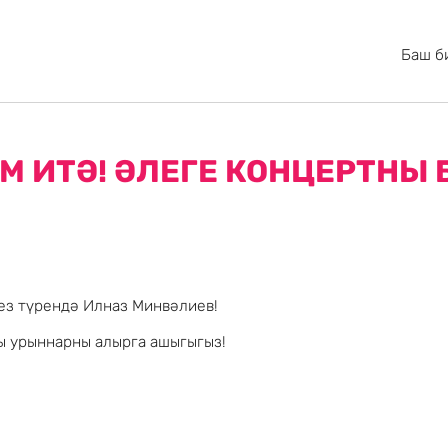
Баш б
М ИТӘ! ӘЛЕГЕ КОНЦЕРТНЫ 
ез түрендә Илназ Минвәлиев!
шы урыннарны алырга ашыгыгыз!