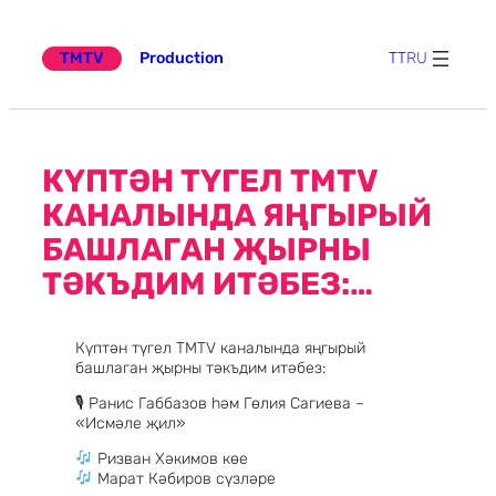
Эчтәлеккә
күчү
TMTV
Production
TT
RU
КҮПТӘН ТҮГЕЛ TMTV
КАНАЛЫНДА ЯҢГЫРЫЙ
БАШЛАГАН ҖЫРНЫ
ТӘКЪДИМ ИТӘБЕЗ:…
Күптән түгел TMTV каналында яңгырый
башлаган җырны тәкъдим итәбез:
🎙 Ранис Габбазов һәм Гөлия Сагиева –
«Исмәле җил»
Ризван Хәкимов көе
Марат Кәбиров сүзләре