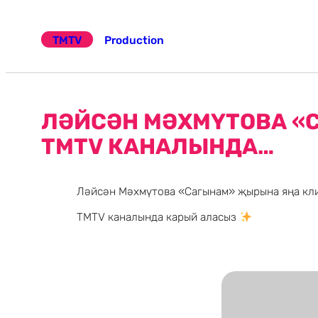
Эчтәлеккә
күчү
TMTV
Production
ЛӘЙСӘН МӘХМҮТОВА «
TMTV КАНАЛЫНДА…
Ләйсән Мәхмүтова «Сагынам» җырына яңа кл
TMTV каналында карый аласыз