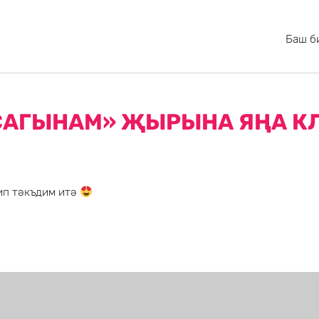
Баш б
САГЫНАМ» ҖЫРЫНА ЯҢА К
ип тәкъдим итә