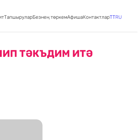
ит
Тапшырулар
Безнең төркем
Афиша
Контактлар
TT
RU
ЛИП ТӘКЪДИМ ИТӘ