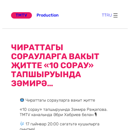
Эчтәлеккә
күчү
TMTV
Production
TT
RU
ЧИРАТТАГЫ
СОРАУЛАРГА ВАКЫТ
ҖИТТЕ «10 СОРАУ»
ТАПШЫРУЫНДА
ЗӘМИРӘ…
Чираттагы сорауларга вакыт җитте
«10 сорау» тапшыруында Зәмирә Рәҗәпова.
ТМТV каналында Әбри Хәбриев белән 🎙
17 гыйнвар 20:00 сәгатьтә кушылырга
онытма!