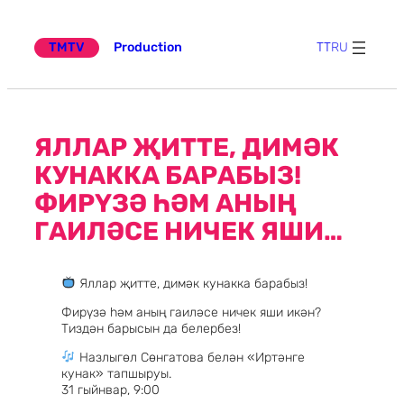
Эчтәлеккә
күчү
TMTV
Production
TT
RU
ЯЛЛАР ҖИТТЕ, ДИМӘК
КУНАККА БАРАБЫЗ!
ФИРҮЗӘ ҺӘМ АНЫҢ
ГАИЛӘСЕ НИЧЕК ЯШИ…
Яллар җитте, димәк кунакка барабыз!
Фирүзә һәм аның гаиләсе ничек яши икән?
Тиздән барысын да белербез!
Назлыгөл Сөнгатова белән «Иртәнге
кунак» тапшыруы.
31 гыйнвар, 9:00