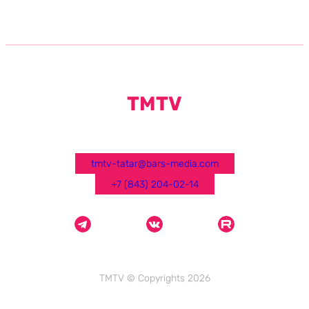
TMTV
tmtv-tatar@bars-media.com
+7 (843) 204-02-14
TMTV © Copyrights 2026