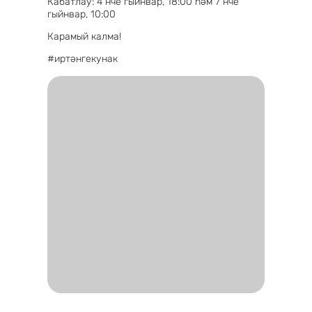
Кабатлау: 4 нче гыйнвар, 18:00 һәм 7 нче
гыйнвар, 10:00
Карамый калма!
#иртәнгекунак