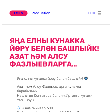
Эчтәлеккә
күчү
TMTV
Production
TT
RU
ЯҢА ЕЛНЫ КУНАККА
ЙӨРҮ БЕЛӘН БАШЛЫЙК!
АЗАТ ҺӘМ АЛСУ
ФАЗЛЫЕВЛАРГА…
Яңа елны кунакка йөрү белән башлыйк!
Азат һәм Алсу Фазлыевларга кунакка
барабызмы?
Назлыгөл Сөнгатова белән «Иртәнге кунак»
тапшыруы
3 нче гыйнвар, 9:00