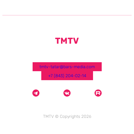
TMTV
tmtv-tatar@bars-media.com
+7 (843) 204-02-14
TMTV © Copyrights 2026