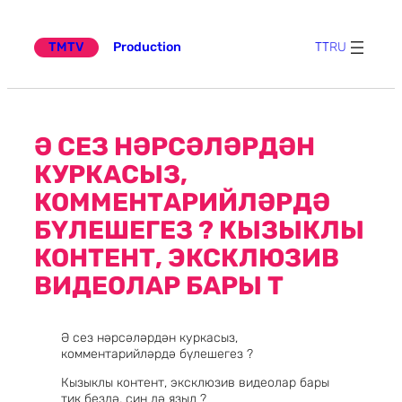
Эчтәлеккә
күчү
TMTV
Production
TT
RU
Ә СЕЗ НӘРСӘЛӘРДӘН
КУРКАСЫЗ,
КОММЕНТАРИЙЛӘРДӘ
БҮЛЕШЕГЕЗ ? КЫЗЫКЛЫ
КОНТЕНТ, ЭКСКЛЮЗИВ
ВИДЕОЛАР БАРЫ Т
Ә сез нәрсәләрдән куркасыз,
комментарийләрдә бүлешегез ?
Кызыклы контент, эксклюзив видеолар бары
тик бездә, син дә языл ?