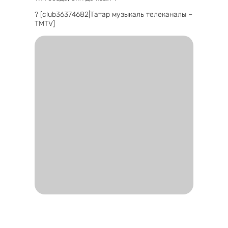
? [club36374682|Татар музыкаль телеканалы –
TMTV]