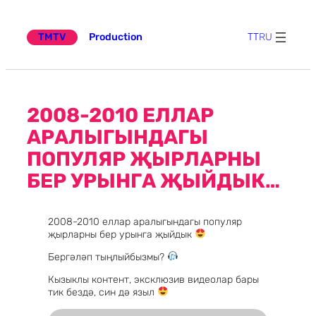
Эчтәлеккә
күчү
TMTV
Production
TT
RU
2008-2010 ЕЛЛАР
АРАЛЫГЫНДАГЫ
ПОПУЛЯР ҖЫРЛАРНЫ
БЕР УРЫНГА ҖЫЙДЫК…
2008-2010 еллар аралыгындагы популяр
җырларны бер урынга җыйдык
Бергәләп тыңлыйбызмы?
Кызыклы контент, эксклюзив видеолар бары
тик бездә, син дә языл