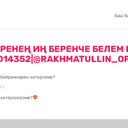
Баш б
РЕНЕҢ ИҢ БЕРЕНЧЕ БЕЛЕМ
014352|@RAKHMATULLIN_OF
 бәйрәмнәрен хәтерлиме?
 хәтерлисезме?