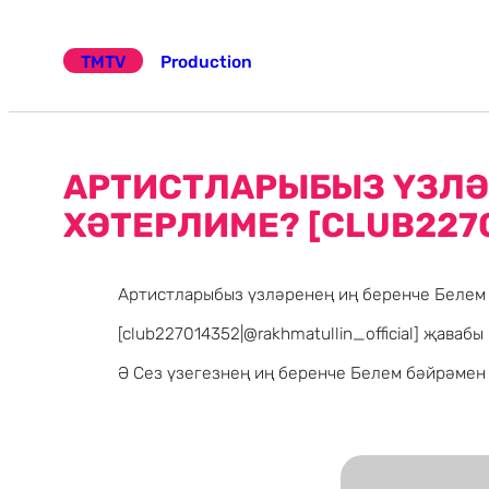
Эчтәлеккә
күчү
TMTV
Production
АРТИСТЛАРЫБЫЗ ҮЗЛӘ
ХӘТЕРЛИМЕ? [CLUB227
Артистларыбыз үзләренең иң беренче Белем
[club227014352|@rakhmatullin_official] җавабы
Ә Сез үзегезнең иң беренче Белем бәйрәмен