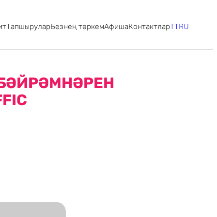
ит
Тапшырулар
Безнең төркем
Афиша
Контактлар
TT
RU
 БӘЙРӘМНӘРЕН
FIC