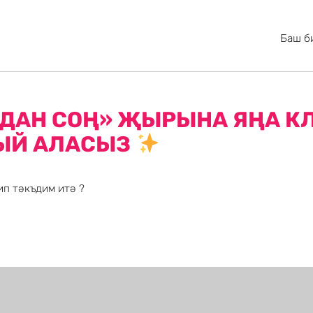
Баш б
ДАН СОҢ» ҖЫРЫНА ЯҢА КЛ
ЫЙ АЛАСЫЗ
п тәкъдим итә ?