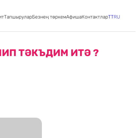
ит
Тапшырулар
Безнең төркем
Афиша
Контактлар
TT
RU
ИП ТӘКЪДИМ ИТӘ ?