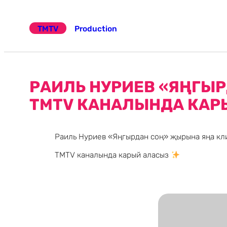
Эчтәлеккә
күчү
TMTV
Production
РАИЛЬ НУРИЕВ «ЯҢГЫР
TMTV КАНАЛЫНДА КАР
Раиль Нуриев «Яңгырдан соң» җырына яңа кли
TMTV каналында карый аласыз