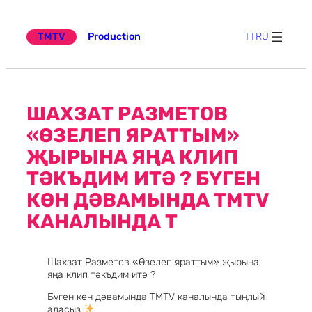
Эчтәлеккә
күчү
TMTV
Production
TT
RU
ШАХЗАТ РАЗМЕТОВ
«ӨЗЕЛЕП ЯРАТТЫМ»
ҖЫРЫНА ЯҢА КЛИП
ТӘКЪДИМ ИТӘ ? БҮГЕН
КӨН ДӘВАМЫНДА TMTV
КАНАЛЫНДА Т
Шахзат Разметов «Өзелеп яраттым» җырына
яңа клип тәкъдим итә ?
Бүген көн дәвамында TMTV каналында тыңлый
аласыз