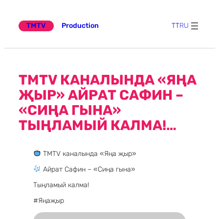
Эчтәлеккә
күчү
TMTV
Production
TT
RU
TMTV КАНАЛЫНДА «ЯҢА
ҖЫР» АЙРАТ САФИН –
«СИҢА ГЫНА»
ТЫҢЛАМЫЙ КАЛМА!…
TMTV каналында «Яңа җыр»
Айрат Сафин – «Сиңа гына»
Тыңламый калма!
#Яңаҗыр