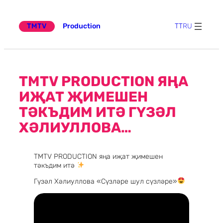
Эчтәлеккә
күчү
TMTV
Production
TT
RU
TMTV PRODUCTION ЯҢА
ИҖАТ ҖИМЕШЕН
ТӘКЪДИМ ИТӘ ГҮЗӘЛ
ХӘЛИУЛЛОВА…
TMTV PRODUCTION яңа иҗат җимешен
тәкъдим итә
Гүзәл Хәлиуллова «Сүзләре шул сүзләре»