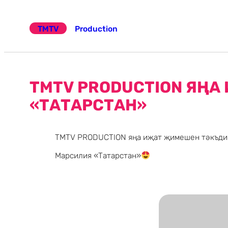
Эчтәлеккә
күчү
TMTV
Production
TMTV PRODUCTION ЯҢ
«ТАТАРСТАН»
TMTV PRODUCTION яңа иҗат җимешен тәкъди
Марсилия «Татарстан»