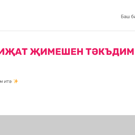
Баш б
А ИҖАТ ҖИМЕШЕН ТӘКЪДИМ
м итә