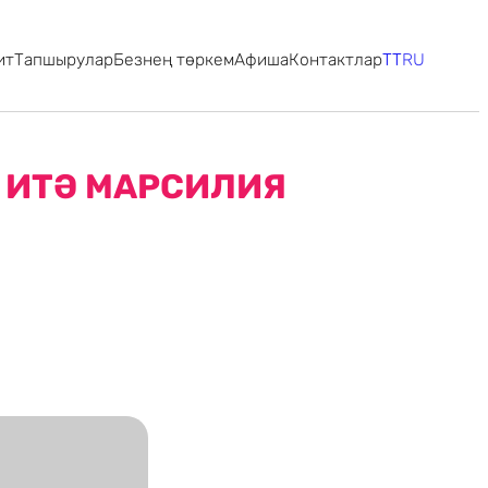
ит
Тапшырулар
Безнең төркем
Афиша
Контактлар
TT
RU
 ИТӘ МАРСИЛИЯ