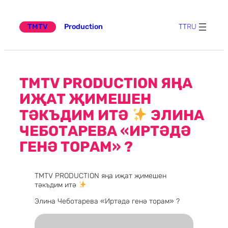
Эчтәлеккә
күчү
TMTV
Production
TT
RU
TMTV PRODUCTION ЯҢА
ИҖАТ ҖИМЕШЕН
ТӘКЪДИМ ИТӘ
ЭЛИНА
ЧЕБОТАРЕВА «ИРТӘДӘ
ГЕНӘ ТОРАМ» ?
TMTV PRODUCTION яңа иҗат җимешен
тәкъдим итә
Элина Чеботарева «Иртәдә генә торам» ?