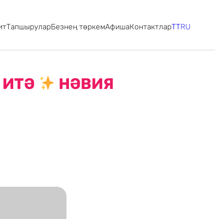
ит
Тапшырулар
Безнең төркем
Афиша
Контактлар
TT
RU
 ИТӘ
НӘВИЯ