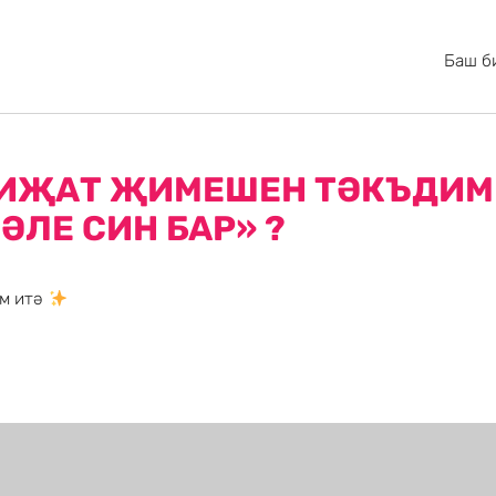
Баш б
А ИҖАТ ҖИМЕШЕН ТӘКЪДИМ
ӘЛЕ СИН БАР» ?
м итә