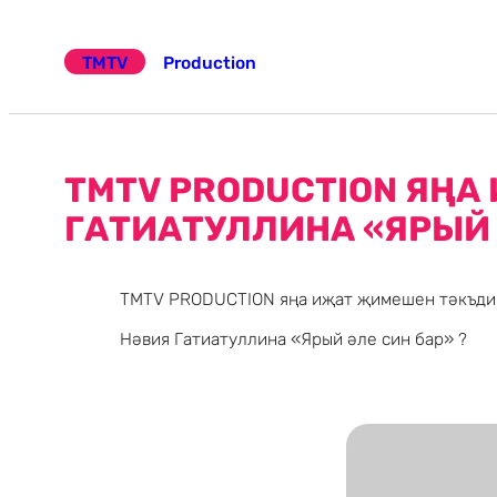
Эчтәлеккә
күчү
TMTV
Production
TMTV PRODUCTION ЯҢ
ГАТИАТУЛЛИНА «ЯРЫЙ 
TMTV PRODUCTION яңа иҗат җимешен тәкъди
Нәвия Гатиатуллина «Ярый әле син бар» ?