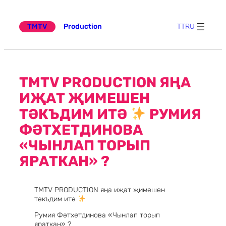
Эчтәлеккә
күчү
TMTV
Production
TT
RU
TMTV PRODUCTION ЯҢА
ИҖАТ ҖИМЕШЕН
ТӘКЪДИМ ИТӘ
РУМИЯ
ФӘТХЕТДИНОВА
«ЧЫНЛАП ТОРЫП
ЯРАТКАН» ?
TMTV PRODUCTION яңа иҗат җимешен
тәкъдим итә
Румия Фәтхетдинова «Чынлап торып
яраткан» ?