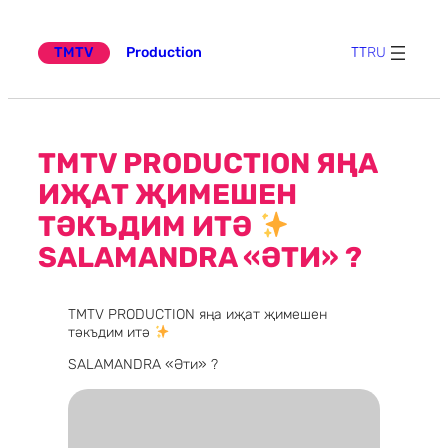
Эчтәлеккә
күчү
TMTV
Production
TT
RU
TMTV PRODUCTION ЯҢА
ИҖАТ ҖИМЕШЕН
ТӘКЪДИМ ИТӘ
SALAMANDRA «ӘТИ» ?
TMTV PRODUCTION яңа иҗат җимешен
тәкъдим итә
SALAMANDRA «Әти» ?