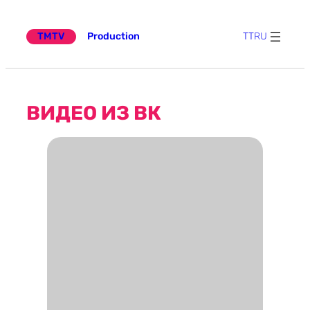
Эчтәлеккә
күчү
TMTV
Production
TT
RU
ВИДЕО ИЗ ВК