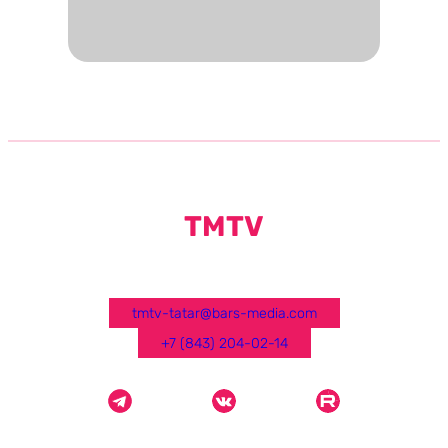
TMTV
tmtv-tatar@bars-media.com
+7 (843) 204-02-14