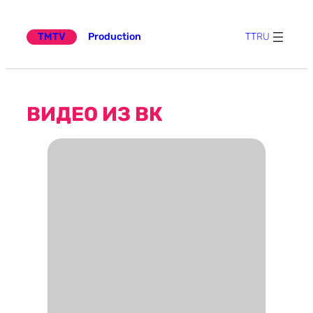
Эчтәлеккә
күчү
TMTV
Production
TT
RU
ВИДЕО ИЗ ВК