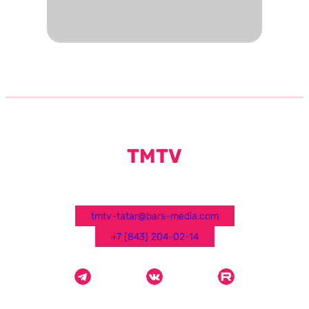
TMTV
tmtv-tatar@bars-media.com
+7 (843) 204-02-14