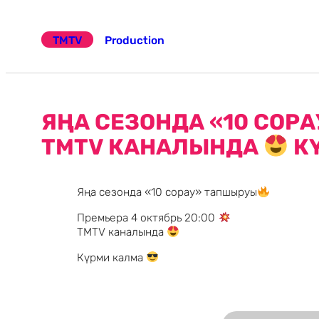
Эчтәлеккә
күчү
TMTV
Production
ЯҢА СЕЗОНДА «10 СОР
TMTV КАНАЛЫНДА
К
Яңа сезонда «10 сорау» тапшыруы
Премьера 4 октябрь 20:00
TMTV каналында
Күрми калма