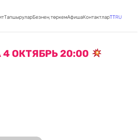
ит
Тапшырулар
Безнең төркем
Афиша
Контактлар
TT
RU
4 ОКТЯБРЬ 20:00