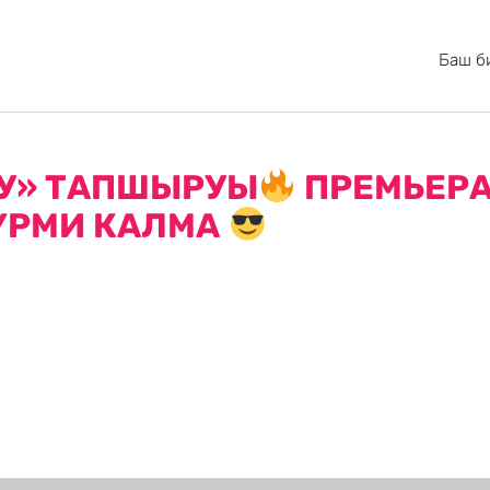
Баш б
АУ» ТАПШЫРУЫ
ПРЕМЬЕРА 
ҮРМИ КАЛМА