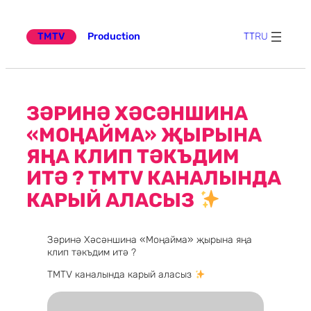
Эчтәлеккә
күчү
TMTV
Production
TT
RU
ЗӘРИНӘ ХӘСӘНШИНА
«МОҢАЙМА» ҖЫРЫНА
ЯҢА КЛИП ТӘКЪДИМ
ИТӘ ? TMTV КАНАЛЫНДА
КАРЫЙ АЛАСЫЗ
Зәринә Хәсәншина «Моңайма» җырына яңа
клип тәкъдим итә ?
TMTV каналында карый аласыз